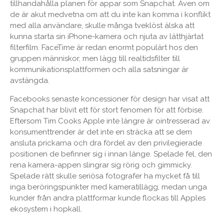
tillhandahålla planen för appar som Snapchat. Även om
de är akut medvetna om att du inte kan komma i konflikt
med alla användare, skulle många tveklöst älska att
kunna starta sin iPhone-kamera och njuta av lätthjärtat
filterfilm. FaceTime är redan enormt populärt hos den
gruppen människor, men lägg till realtidsfilter till
kommunikationsplattformen och alla satsningar är
avstängda.
Facebooks senaste koncessioner för design har visat att
Snapchat har blivit ett för stort fenomen för att förbise.
Eftersom Tim Cooks Apple inte längre är ointresserad av
konsumenttrender är det inte en sträcka att se dem
ansluta prickarna och dra fördel av den privilegierade
positionen de befinner sig i innan länge. Spelade fel, den
rena kamera-appen slingrar sig rörig och gimmicky.
Spelade rätt skulle seriösa fotografer ha mycket få till
inga beröringspunkter med kameratillägg, medan unga
kunder från andra plattformar kunde flockas till Apples
ekosystem i hopkall.