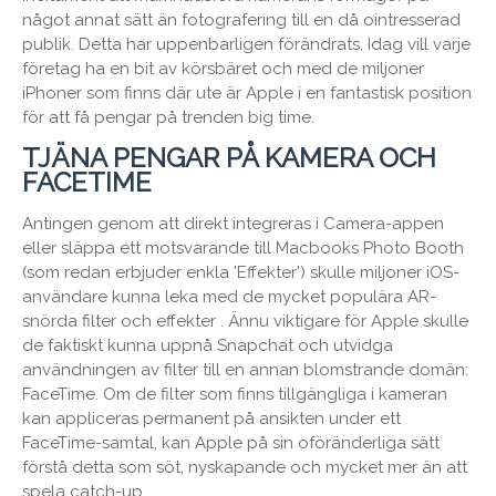
något annat sätt än fotografering till en då ointresserad
publik. Detta har uppenbarligen förändrats. Idag vill varje
företag ha en bit av körsbäret och med de miljoner
iPhoner som finns där ute är Apple i en fantastisk position
för att få pengar på trenden big time.
TJÄNA PENGAR PÅ KAMERA OCH
FACETIME
Antingen genom att direkt integreras i Camera-appen
eller släppa ett motsvarande till Macbooks Photo Booth
(som redan erbjuder enkla 'Effekter') skulle miljoner iOS-
användare kunna leka med de mycket populära AR-
snörda filter och effekter . Ännu viktigare för Apple skulle
de faktiskt kunna uppnå Snapchat och utvidga
användningen av filter till en annan blomstrande domän:
FaceTime. Om de filter som finns tillgängliga i kameran
kan appliceras permanent på ansikten under ett
FaceTime-samtal, kan Apple på sin oföränderliga sätt
förstå detta som söt, nyskapande och mycket mer än att
spela catch-up.