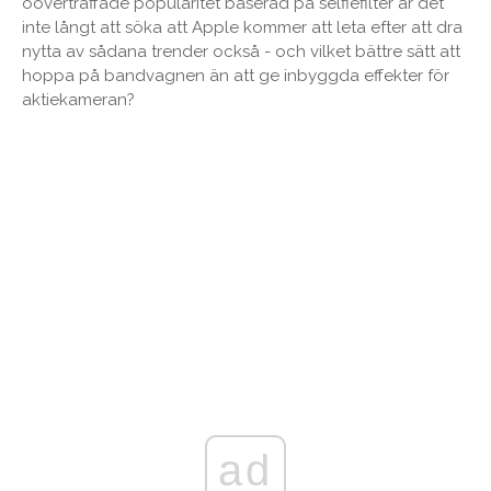
oöverträffade popularitet baserad på selfiefilter är det
inte långt att söka att Apple kommer att leta efter att dra
nytta av sådana trender också - och vilket bättre sätt att
hoppa på bandvagnen än att ge inbyggda effekter för
aktiekameran?
ad