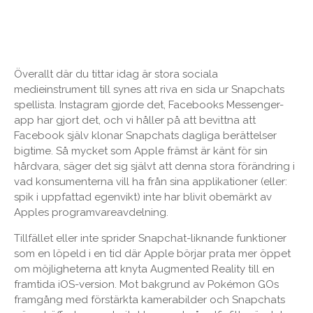
Överallt där du tittar idag är stora sociala
medieinstrument till synes att riva en sida ur Snapchats
spellista. Instagram gjorde det, Facebooks Messenger-
app har gjort det, och vi håller på att bevittna att
Facebook själv klonar Snapchats dagliga berättelser
bigtime. Så mycket som Apple främst är känt för sin
hårdvara, säger det sig självt att denna stora förändring i
vad konsumenterna vill ha från sina applikationer (eller:
spik i uppfattad egenvikt) inte har blivit obemärkt av
Apples programvareavdelning.
Tillfället eller inte sprider Snapchat-liknande funktioner
som en löpeld i en tid där Apple börjar prata mer öppet
om möjligheterna att knyta Augmented Reality till en
framtida iOS-version. Mot bakgrund av Pokémon GOs
framgång med förstärkta kamerabilder och Snapchats