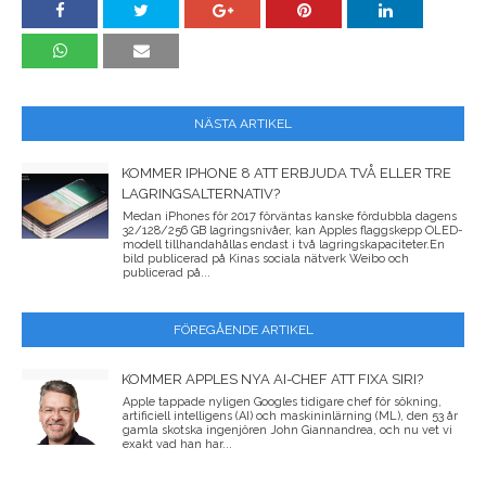
NÄSTA ARTIKEL
KOMMER IPHONE 8 ATT ERBJUDA TVÅ ELLER TRE
LAGRINGSALTERNATIV?
Medan iPhones för 2017 förväntas kanske fördubbla dagens
32/128/256 GB lagringsnivåer, kan Apples flaggskepp OLED-
modell tillhandahållas endast i två lagringskapaciteter.En
bild publicerad på Kinas sociala nätverk Weibo och
publicerad på...
FÖREGÅENDE ARTIKEL
KOMMER APPLES NYA AI-CHEF ATT FIXA SIRI?
Apple tappade nyligen Googles tidigare chef för sökning,
artificiell intelligens (AI) och maskininlärning (ML), den 53 år
gamla skotska ingenjören John Giannandrea, och nu vet vi
exakt vad han har...