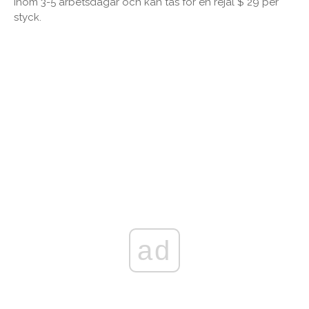
inom 3-5 arbetsdagar och kan tas för en rejäl $ 29 per
styck.
ad