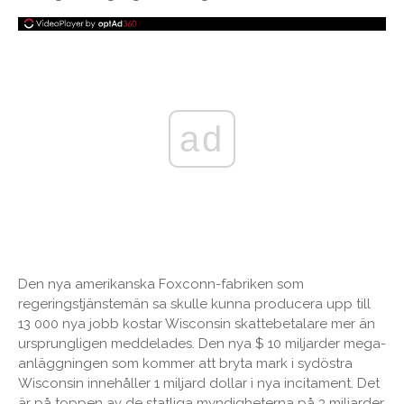
ad
Den nya amerikanska Foxconn-fabriken som
regeringstjänstemän sa skulle kunna producera upp till
13 000 nya jobb kostar Wisconsin skattebetalare mer än
ursprungligen meddelades. Den nya $ 10 miljarder mega-
anläggningen som kommer att bryta mark i sydöstra
Wisconsin innehåller 1 miljard dollar i nya incitament. Det
är på toppen av de statliga myndigheterna på 3 miljarder