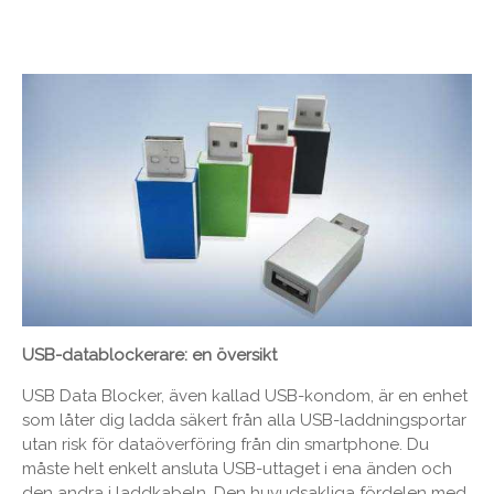
USB-datablockerare: en översikt
USB Data Blocker, även kallad USB-kondom, är en enhet
som låter dig ladda säkert från alla USB-laddningsportar
utan risk för dataöverföring från din smartphone. Du
måste helt enkelt ansluta USB-uttaget i ena änden och
den andra i laddkabeln. Den huvudsakliga fördelen med