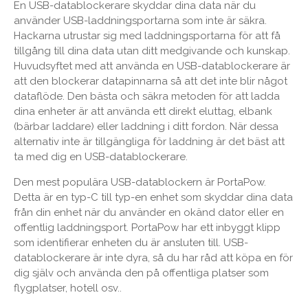
En USB-datablockerare skyddar dina data när du
använder USB-laddningsportarna som inte är säkra.
Hackarna utrustar sig med laddningsportarna för att få
tillgång till dina data utan ditt medgivande och kunskap.
Huvudsyftet med att använda en USB-datablockerare är
att den blockerar datapinnarna så att det inte blir något
dataflöde. Den bästa och säkra metoden för att ladda
dina enheter är att använda ett direkt eluttag, elbank
(bärbar laddare) eller laddning i ditt fordon. När dessa
alternativ inte är tillgängliga för laddning är det bäst att
ta med dig en USB-datablockerare.
Den mest populära USB-datablockern är PortaPow.
Detta är en typ-C till typ-en enhet som skyddar dina data
från din enhet när du använder en okänd dator eller en
offentlig laddningsport. PortaPow har ett inbyggt klipp
som identifierar enheten du är ansluten till. USB-
datablockerare är inte dyra, så du har råd att köpa en för
dig själv och använda den på offentliga platser som
flygplatser, hotell osv..