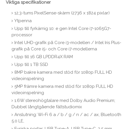
Viktiga specifikationer
12,3-tums PixelSense-skärm (2736 x 1824 pixlar)
Ytpenna
Upp till fyrkärnig 10: e gen Intel Core i7-1065G7-
processor
Intel UHD-grafik på Core i3-modellen / Intel Iris Plus-
grafik på Core i5- och Core i7-modellerna
Upp till 16 GB LPDDR4X RAM
Upp till 1 TB SSD
8MP bakre kamera med stöd för 1080p FULL HD
videoinspelning
5MP främre kamera med stöd för 1080p FULL HD
videoinspelning
1.6W stereohögtalare med Dolby Audio Premium;
Dubbel långtgående fältstudiomix
Anslutning: Wi-Fi 6 a / b / g / n / ac / ax, Bluetooth
5.0 LE,
Fysiska portar: USB Type-A, USB Type-C, 3,5 mm