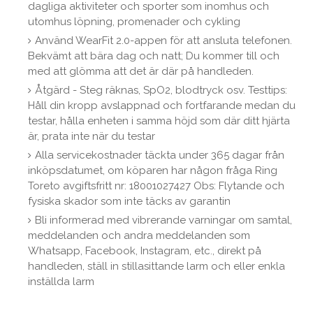
dagliga aktiviteter och sporter som inomhus och
utomhus löpning, promenader och cykling
Använd WearFit 2.0-appen för att ansluta telefonen.
Bekvämt att bära dag och natt; Du kommer till och
med att glömma att det är där på handleden.
Åtgärd - Steg räknas, SpO2, blodtryck osv. Testtips:
Håll din kropp avslappnad och fortfarande medan du
testar, hålla enheten i samma höjd som där ditt hjärta
är, prata inte när du testar
Alla servicekostnader täckta under 365 dagar från
inköpsdatumet, om köparen har någon fråga Ring
Toreto avgiftsfritt nr: 18001027427 Obs: Flytande och
fysiska skador som inte täcks av garantin
Bli informerad med vibrerande varningar om samtal,
meddelanden och andra meddelanden som
Whatsapp, Facebook, Instagram, etc., direkt på
handleden, ställ in stillasittande larm och eller enkla
inställda larm