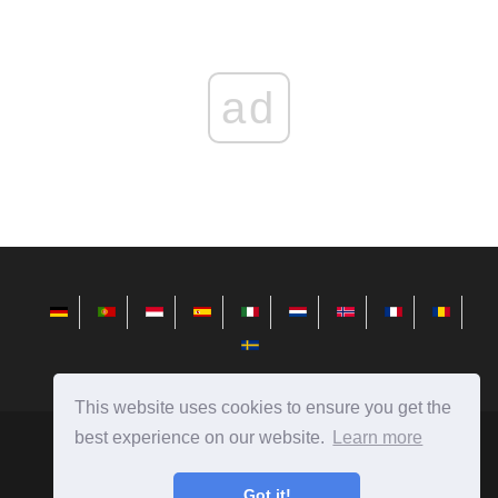
ad
This website uses cookies to ensure you get the
best experience on our website.
Learn more
sv.redditview.com
Ⓒ
2026
Nyheter från teknikvärlden, recensioner på datorer,
Got it!