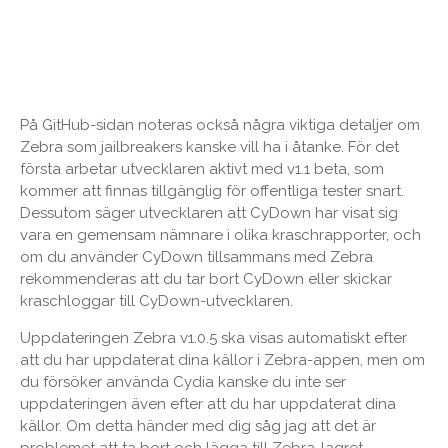
På GitHub-sidan noteras också några viktiga detaljer om
Zebra som jailbreakers kanske vill ha i åtanke. För det
första arbetar utvecklaren aktivt med v1.1 beta, som
kommer att finnas tillgänglig för offentliga tester snart.
Dessutom säger utvecklaren att CyDown har visat sig
vara en gemensam nämnare i olika kraschrapporter, och
om du använder CyDown tillsammans med Zebra
rekommenderas att du tar bort CyDown eller skickar
kraschloggar till CyDown-utvecklaren.
Uppdateringen Zebra v1.0.5 ska visas automatiskt efter
att du har uppdaterat dina källor i Zebra-appen, men om
du försöker använda Cydia kanske du inte ser
uppdateringen även efter att du har uppdaterat dina
källor. Om detta händer med dig såg jag att det är
problemet att ta bort och lägga till Zebra-lagret.