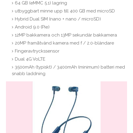
64 GB (eMMC 5.1) lagring
utbyggbart minne upp till 400 GB med microSD
Hybrid Dual SIM (nano + nano / microSD)
Android 9.0 (Pie)
12MP bakkamera och 13MP sekundär bakkamera
20MP framåtvänd kamera med f / 2.0-bländare
Fingeravtryckssensor
Dual 4G VoLTE
3500mAh (typiskt) / 3400mAh (minimum) batteri med
snabb laddning