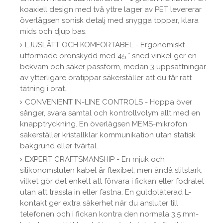
koaxiell design med två yttre lager av PET levererar
överlägsen sonisk detalj med snygga toppar, klara
mids och djup bas.
LJUSLÄTT OCH KOMFORTABEL - Ergonomiskt
utformade öronskydd med 45 ° sned vinkel ger en
bekväm och säker passform, medan 3 uppsättningar
av ytterligare öratippar säkerställer att du får rätt
tätning i örat.
CONVENIENT IN-LINE CONTROLS - Hoppa över
sånger, svara samtal och kontrollvolym allt med en
knapptryckning. En överlägsen MEMS-mikrofon
säkerställer kristallklar kommunikation utan statisk
bakgrund eller tvärtal.
EXPERT CRAFTSMANSHIP - En mjuk och
silikonomsluten kabel är flexibel, men ändå slitstark,
vilket gör det enkelt att förvara i fickan eller fodralet
utan att trassla in eller fastna. En guldpläterad L-
kontakt ger extra säkerhet när du ansluter till
telefonen och i fickan kontra den normala 3,5 mm-