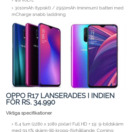
4G VoLTE
3010mAh (typiskt) / 2950mAh (minimum) batteri med
mCharge snabb laddning
OPPO R17 LANSERADES I INDIEN
FÖR RS. 34.990
Viktiga specifikationer
6,4 tum (2280 x 1080 pixlar) Full HD + 19: 9-bildskärm
med 91,5% skärm-till-kropp-förhållande, Corning