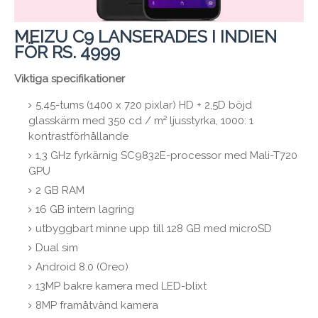
MEIZU C9 LANSERADES I INDIEN
FÖR RS. 4999
Viktiga specifikationer
5,45-tums (1400 x 720 pixlar) HD + 2,5D böjd
glasskärm med 350 cd / m² ljusstyrka, 1000: 1
kontrastförhållande
1,3 GHz fyrkärnig SC9832E-processor med Mali-T720
GPU
2 GB RAM
16 GB intern lagring
utbyggbart minne upp till 128 GB med microSD
Dual sim
Android 8.0 (Oreo)
13MP bakre kamera med LED-blixt
8MP framåtvänd kamera