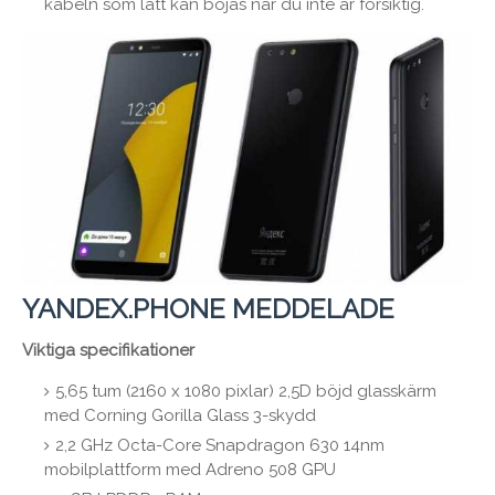
kabeln som lätt kan böjas när du inte är försiktig.
YANDEX.PHONE MEDDELADE
Viktiga specifikationer
5,65 tum (2160 x 1080 pixlar) 2,5D böjd glasskärm
med Corning Gorilla Glass 3-skydd
2,2 GHz Octa-Core Snapdragon 630 14nm
mobilplattform med Adreno 508 GPU