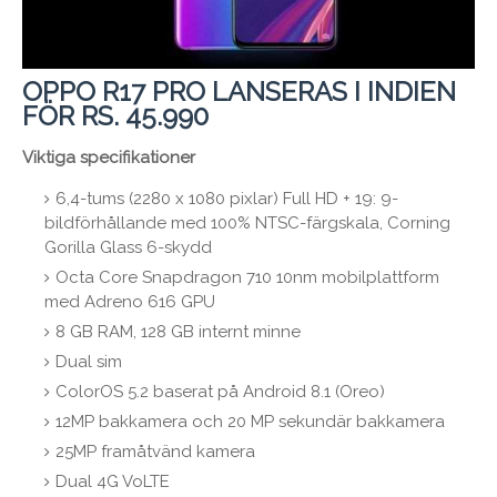
OPPO R17 PRO LANSERAS I INDIEN
FÖR RS. 45.990
Viktiga specifikationer
6,4-tums (2280 x 1080 pixlar) Full HD + 19: 9-
bildförhållande med 100% NTSC-färgskala, Corning
Gorilla Glass 6-skydd
Octa Core Snapdragon 710 10nm mobilplattform
med Adreno 616 GPU
8 GB RAM, 128 GB internt minne
Dual sim
ColorOS 5.2 baserat på Android 8.1 (Oreo)
12MP bakkamera och 20 MP sekundär bakkamera
25MP framåtvänd kamera
Dual 4G VoLTE