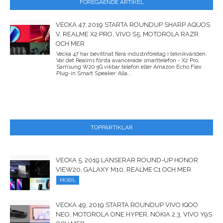
FÖREGÅENDE ARTIKEL
VECKA 47, 2019 STARTA ROUNDUP SHARP AQUOS
V, REALME X2 PRO, VIVO S5, MOTOROLA RAZR
OCH MER
Vecka 47 har bevittnat flera industriföretag i teknikvärlden.
Var det Realms första avancerade smarttelefon - X2 Pro,
Samsung W20 5G vikbar telefon eller Amazon Echo Flex
Plug-in Smart Speaker. Alla...
TOPPARTIKLAR
VECKA 5, 2019 LANSERAR ROUND-UP HONOR
VIEW20, GALAXY M10, REALME C1 OCH MER
MOBIL
VECKA 49, 2019 STARTA ROUNDUP VIVO IQOO
NEO, MOTOROLA ONE HYPER, NOKIA 2.3, VIVO Y9S