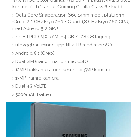
94% NTSC Color Gamut, 450 cd / m2 ljusstyrka, 1500: 1
kontrastförhållande, Corning Gorilla Glass 6-skydd
Octa Core Snapdragon 660 14nm mobil plattform
(Quad 2,2 GHz Kryo 260 + Quad 1,8 GHz Kryo 260 CPU)
med Adreno 512 GPU
4 GB LPDDR4X RAM, 64 GB / 128 GB lagring
utbyggbart minne upp till 2 TB med microSD
Android 8.1 (Oreo)
Dual SIM (nano + nano + microSD)
12MP bakkamera och sekundär 5MP kamera
13MP främre kamera
Dual 4G VoLTE
5000mAh batteri