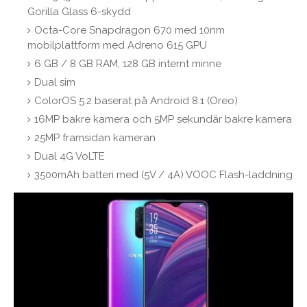
Gorilla Glass 6-skydd
Octa-Core Snapdragon 670 med 10nm
mobilplattform med Adreno 615 GPU
6 GB / 8 GB RAM, 128 GB internt minne
Dual sim
ColorOS 5.2 baserat på Android 8.1 (Oreo)
16MP bakre kamera och 5MP sekundär bakre kamera
25MP framsidan kameran
Dual 4G VoLTE
3500mAh batteri med (5V / 4A) VOOC Flash-laddning