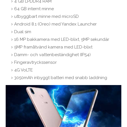
4 GB LPDDR4 RAM
64 GB internt minne
utbyggbart minne med microSD
Android 8.1 (Oreo) med Yandex Launcher
Dual sim
16 MP bakkamera med LED-blixt, 5MP sekundär
5MP framåtvänd kamera med LED-blixt
Damm- och vattenbeständighet (IP54)
Fingeravtryckssensor
4G VoLTE
3050mAh inbyggt batteri med snabb laddning