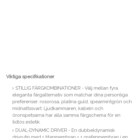
Viktiga specifikationer
STILLIG FÄRGKOMBINATIONER - Välj mellan fyra
eleganta färgalternativ som matchar dina personliga
preferenser: rosorosa, platina guld, spearmintgrön och
midnattssvart. Ljudkammaren, kabeln och
öronspetsarna har alla samma färgschema för en
tidlös estetik.
DUAL-DYNAMIC DRIVER - En dubbeldynamisk
drivrutin med 1 titanmembran + 1 grafenmembran i en