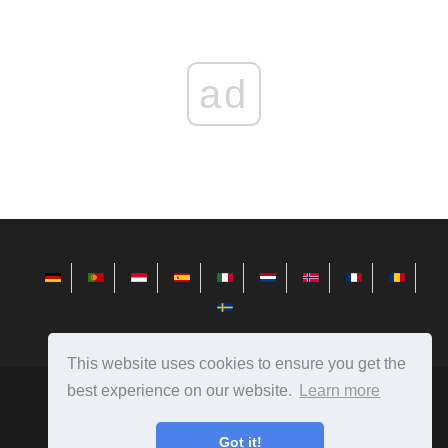
ad
This website uses cookies to ensure you get the
best experience on our website.
Learn more
sv.redditview.com
Ⓒ
2026
Nyheter från teknikvärlden, recensioner på datorer,
Got it!