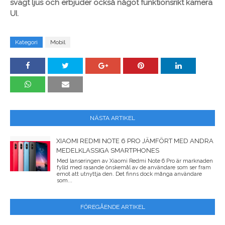
svagt ljus och erbjuder också något funktionsrikt kamera
UI.
Kategori
Mobil
NÄSTA ARTIKEL
XIAOMI REDMI NOTE 6 PRO JÄMFÖRT MED ANDRA
MEDELKLASSIGA SMARTPHONES
Med lanseringen av Xiaomi Redmi Note 6 Pro är marknaden
fylld med rasande önskemål av de användare som ser fram
emot att utnyttja den. Det finns dock många användare
som...
FÖREGÅENDE ARTIKEL