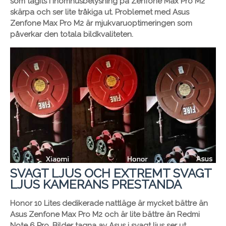
som tagits i inomhusbelysning på Zenfone Max Pro M2
skärpa och ser lite tråkiga ut. Problemet med Asus
Zenfone Max Pro M2 är mjukvaruoptimeringen som
påverkar den totala bildkvaliteten.
SVAGT LJUS OCH EXTREMT SVAGT
LJUS KAMERANS PRESTANDA
Honor 10 Lites dedikerade nattläge är mycket bättre än
Asus Zenfone Max Pro M2 och är lite bättre än Redmi
Note 6 Pro. Bilder tagna av Asus i svagt ljus ser ut