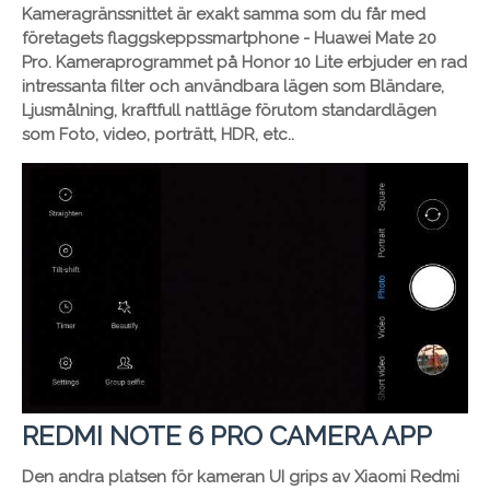
Kameragränssnittet är exakt samma som du får med
företagets flaggskeppssmartphone - Huawei Mate 20
Pro. Kameraprogrammet på Honor 10 Lite erbjuder en rad
intressanta filter och användbara lägen som Bländare,
Ljusmålning, kraftfull nattläge förutom standardlägen
som Foto, video, porträtt, HDR, etc..
REDMI NOTE 6 PRO CAMERA APP
Den andra platsen för kameran UI grips av Xiaomi Redmi