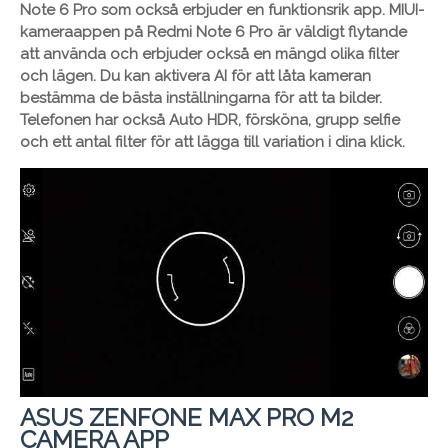
Note 6 Pro som också erbjuder en funktionsrik app. MIUI-
kameraappen på Redmi Note 6 Pro är väldigt flytande
att använda och erbjuder också en mängd olika filter
och lägen. Du kan aktivera AI för att låta kameran
bestämma de bästa inställningarna för att ta bilder.
Telefonen har också Auto HDR, försköna, grupp selfie
och ett antal filter för att lägga till variation i dina klick.
ASUS ZENFONE MAX PRO M2
CAMERA APP