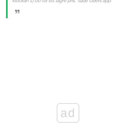
klockan 17:00 för ett lägre pris," sade Ubers app.
ad