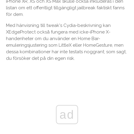
iPhone XR, XS och XS Max skulle också inkluderas i den
listan om ett offentligt tillgängligt jailbreak faktiskt fanns
för dem.
Med hänvisning till tweak's Cydia-beskrivning kan
XEdgeProtect också fungera med icke-iPhone X-
handenheter om du använder en Home Bar-
emuleringsjustering som LittleX eller HomeGesture, men
dessa kombinationer har inte testats noggrant; som sagt,
du försöker det på din egen risk.
ad