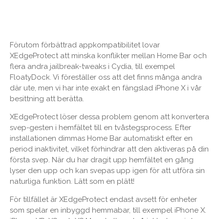
Förutom förbättrad appkompatibilitet lovar
XEdgeProtect att minska konflikter mellan Home Bar och
flera andra jailbreak-tweaks i Cydia, till exempel
FloatyDock. Vi föreställer oss att det finns många andra
där ute, men vi har inte exakt en fängslad iPhone X i vår
besittning att berätta.
XEdgeProtect löser dessa problem genom att konvertera
svep-gesten i hemfältet till en tvåstegsprocess. Efter
installationen dimmas Home Bar automatiskt efter en
period inaktivitet, vilket förhindrar att den aktiveras på din
första svep. När du har dragit upp hemfältet en gång
lyser den upp och kan svepas upp igen för att utföra sin
naturliga funktion. Lätt som en plätt!
För tillfället är XEdgeProtect endast avsett för enheter
som spelar en inbyggd hemmabar, till exempel iPhone X.