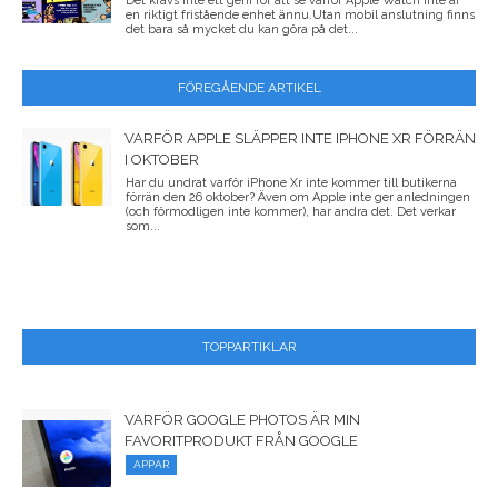
Det krävs inte ett geni för att se varför Apple Watch inte är
en riktigt fristående enhet ännu.Utan mobil anslutning finns
det bara så mycket du kan göra på det...
FÖREGÅENDE ARTIKEL
VARFÖR APPLE SLÄPPER INTE IPHONE XR FÖRRÄN
I OKTOBER
Har du undrat varför iPhone Xr inte kommer till butikerna
förrän den 26 oktober? Även om Apple inte ger anledningen
(och förmodligen inte kommer), har andra det. Det verkar
som...
TOPPARTIKLAR
VARFÖR GOOGLE PHOTOS ÄR MIN
FAVORITPRODUKT FRÅN GOOGLE
APPAR