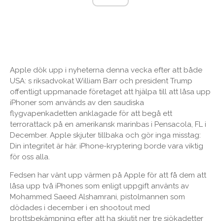
Apple dök upp i nyheterna denna vecka efter att både
USA: s riksadvokat William Barr och president Trump
offentligt uppmanade företaget att hjälpa till att låsa upp
iPhoner som används av den saudiska
flygvapenkadetten anklagade för att begå ett
terrorattack på en amerikansk marinbas i Pensacola, FL i
December. Apple skjuter tillbaka och gör inga misstag:
Din integritet är här. iPhone-kryptering borde vara viktig
för oss alla.
Fedsen har vänt upp värmen på Apple för att få dem att
låsa upp två iPhones som enligt uppgift använts av
Mohammed Saeed Alshamrani, pistolmannen som
dödades i december i en shootout med
brottsbekämpning efter att ha skjutit ner tre sjökadetter